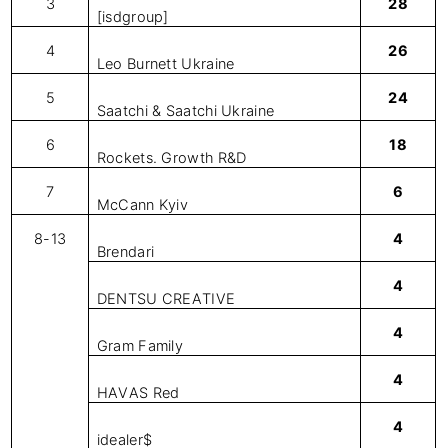
3
28
[isdgroup]
4
26
Leo Burnett Ukraine
5
24
Saatchi & Saatchi Ukraine
6
18
Rockets. Growth R&D
7
6
McCann Kyiv
8-13
4
Brendari
4
DENTSU CREATIVE
4
Gram Family
4
HAVAS Red
4
idealer$