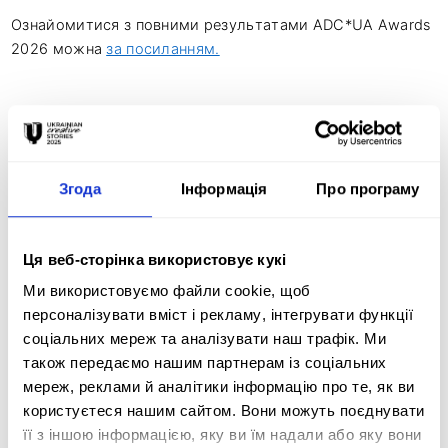
Ознайомитися з повними результатами ADC*UA Awards
2026 можна
за посиланням.
ПОПЕРЕДНЯ НОВИНА
Згода
Інформація
Про програму
НАСТУПНА НОВИНА
Інші новини
Ця веб-сторінка використовує кукі
Ми використовуємо файли cookie, щоб
персоналізувати вміст і рекламу, інтегрувати функції
11 червня 2026
соціальних мереж та аналізувати наш трафік. Ми
також передаємо нашим партнерам із соціальних
мереж, реклами й аналітики інформацію про те, як ви
ВІДКРИТО
ПРИЙОМ ЗАЯВОК
користуєтеся нашим сайтом. Вони можуть поєднувати
НА ADCE STUDENT
її з іншою інформацією, яку ви їм надали або яку вони