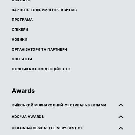
ВАРТІСТЬ І ОФОРМЛЕННЯ КВИТКІВ
ПРОГРАМА
СПІКЕРИ
НОВИНИ
ОРГАНІЗАТОРИ ТА ПАРТНЕРИ
КОНТАКТИ
ПОЛІТИКА КОНФІДЕНЦІЙНОСТІ
Awards
КИЇВСЬКИЙ МІЖНАРОДНИЙ ФЕСТИВАЛЬ РЕКЛАМИ
ПРО КМФР
ADC*UA AWARDS
ПРАВИЛА ТА УМОВИ УЧАСТІ
ПРО ADC*UA AWARDS
UKRAINIAN DESIGN: THE VERY BEST OF
КАТЕГОРІЇ