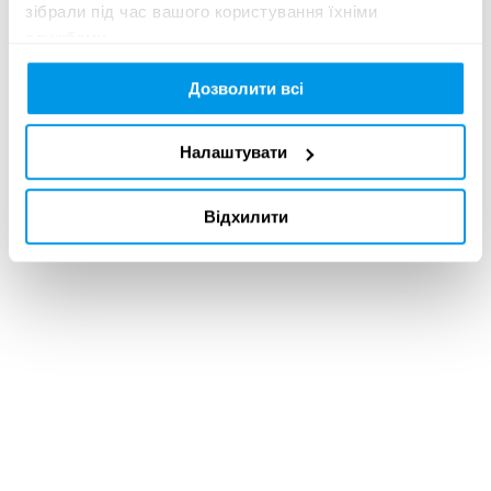
AWARDS 2026
зібрали під час вашого користування їхніми
службами.
Дозволити всі
02 червня 2026
РЕЗУЛЬТАТИ
Налаштувати
УЧАСНИКІВ
UKRAINIAN DESIGN:
THE VERY BEST OF
Відхилити
2026
02 червня 2026
ОГОЛОШЕНО
РЕЗУЛЬТАТИ
УЧАСНИКІВ КМФР
2026