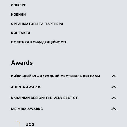
СПІКЕРИ
НОВИНИ
ОРГАНІЗАТОРИ ТА ПАРТНЕРИ
КОНТАКТИ
ПОЛІТИКА КОНФІДЕНЦІЙНОСТІ
Awards
КИЇВСЬКИЙ МІЖНАРОДНИЙ ФЕСТИВАЛЬ РЕКЛАМИ
ПРО КМФР
ADC*UA AWARDS
ПРАВИЛА ТА УМОВИ УЧАСТІ
ПРО ADC*UA AWARDS
UKRAINIAN DESIGN: THE VERY BEST OF
КАТЕГОРІЇ
ПРАВИЛА ТА УМОВИ УЧАСТІ
ПРО UKRAINIAN DESIGN: THE VERY BEST OF
IAB MIXX AWARDS
ЖУРІ
КАТЕГОРІЇ
ПРАВИЛА ТА УМОВИ УЧАСТІ
ПРО MIXX AWARDS
ДЕДЛАЙНИ ТА ВАРТІСТЬ
UCS
ЖУРІ
КАТЕГОРІЇ