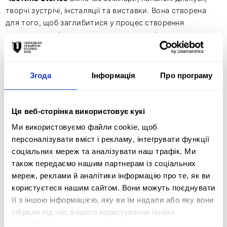
творчі зустрічі, інсталяції та виставки. Вона створена
для того, щоб заглибитися у процес створення
креативу, поділитися знаннями та досвідом, а також
побачити, як народжуються найкращі ідеї.
Згода
Інформація
Про програму
Кульмінацією події стануть церемонії нагородження
переможців конкурсів Ukrainian Creative Awards, які
відбудуться 27-29 травня 2026 року.
Ця веб-сторінка використовує кукі
Ми використовуємо файли cookie, щоб
Фестивалі КМФР, ADC*UA Awards, Ukrainian Design: The
персоналізувати вміст і рекламу, інтегрувати функції
Very Best Of та MIXX Awards Ukraine входять до
соціальних мереж та аналізувати наш трафік. Ми
Національного рейтингу креативності та майстерності
також передаємо нашим партнерам із соціальних
України сезону 2026
, що робить їх важливим
мереж, реклами й аналітики інформацію про те, як ви
індикатором професійних досягнень у сфері реклами та
користуєтеся нашим сайтом. Вони можуть поєднувати
креативу.
її з іншою інформацією, яку ви їм надали або яку вони
зібрали під час вашого користування їхніми
Ukrainian Creative Stories – це місце зустрічі креативних
службами.