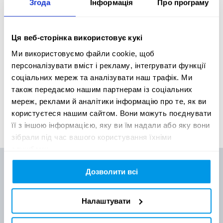
Згода
Інформація
Про програму
Переможці, що отримали нагороду GOLD в своїй
категорії будуть включені до боротьби за головну
Ця веб-сторінка використовує кукі
нагороду конкурсу - MIXX Grand Prix, що представляє
Ми використовуємо файли cookie, щоб
вершину досягнень у європейському цифровому
персоналізувати вміст і рекламу, інтегрувати функції
маркетингу цього року.
соціальних мереж та аналізувати наш трафік. Ми
також передаємо нашим партнерам із соціальних
мереж, реклами й аналітики інформацію про те, як ви
користуєтеся нашим сайтом. Вони можуть поєднувати
її з іншою інформацією, яку ви їм надали або яку вони
зібрали під час вашого користування їхніми
службами.
Дозволити всі
Ukrainian Creative Stories
Налаштувати
ПРО UCS